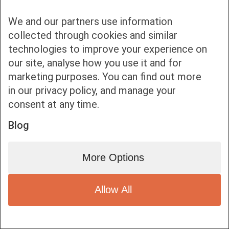
динамики и, конечно, романтики.
We and our partners use information
Спасибо за новый опыт, новые ощущения и интересные
collected through cookies and similar
кадры.
Побольше вам интересных проектов.
technologies to improve your experience on
our site, analyse how you use it and for
marketing purposes. You can find out more
Bottom bar menu
in our privacy policy, and manage your
consent at any time.
1
Blog
More Options
Allow All